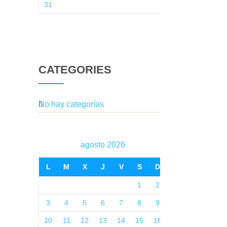
31
CATEGORIES
No hay categorías
agosto 2026
L
M
X
J
V
S
D
1
2
3
4
5
6
7
8
9
10
11
12
13
14
15
16